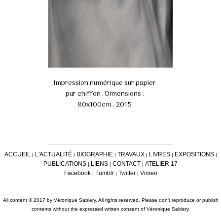
Impression numérique sur papier
pur chiffon . Dimensions :
80x100cm . 2015
ACCUEIL
L'ACTUALITÉ
BIOGRAPHIE
TRAVAUX
LIVRES
EXPOSITIONS
|
|
|
|
|
|
PUBLICATIONS
LIENS
CONTACT
ATELIER 17
|
|
|
Facebook
Tumblr
Twitter
Vimeo
|
|
|
All content © 2017 by Véronique Sablery. All rights reserved. Please don’t reproduce or publish
contents without the expressed written consent of Véronique Sablery.