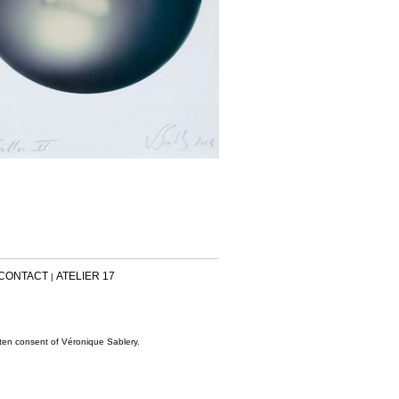
CONTACT
ATELIER 17
|
tten consent of Véronique Sablery.