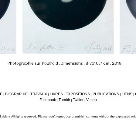
Photographie sur Polaroïd . Dimensions : 8,7x10,7 cm . 2018
TÉ
BIOGRAPHIE
TRAVAUX
LIVRES
EXPOSITIONS
PUBLICATIONS
LIENS
|
|
|
|
|
|
|
Facebook
Tumblr
Twitter
Vimeo
|
|
|
ablery. All rights reserved. Please don’t reproduce or publish contents without the expressed wri